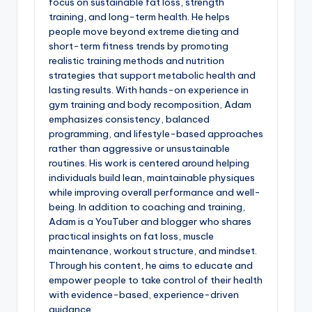
focus on sustainable fat loss, strength
training, and long-term health. He helps
people move beyond extreme dieting and
short-term fitness trends by promoting
realistic training methods and nutrition
strategies that support metabolic health and
lasting results. With hands-on experience in
gym training and body recomposition, Adam
emphasizes consistency, balanced
programming, and lifestyle-based approaches
rather than aggressive or unsustainable
routines. His work is centered around helping
individuals build lean, maintainable physiques
while improving overall performance and well-
being. In addition to coaching and training,
Adam is a YouTuber and blogger who shares
practical insights on fat loss, muscle
maintenance, workout structure, and mindset.
Through his content, he aims to educate and
empower people to take control of their health
with evidence-based, experience-driven
guidance.