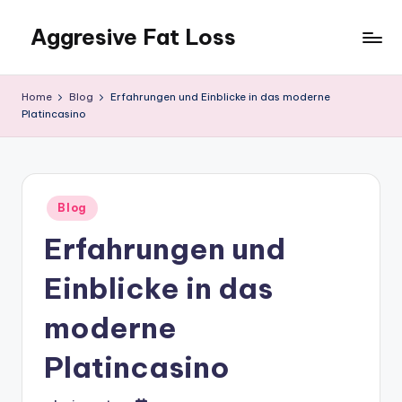
Aggresive Fat Loss
Skip
to
content
Home
Blog
Erfahrungen und Einblicke in das moderne
Platincasino
Posted
Blog
in
Erfahrungen und
Einblicke in das
moderne
Platincasino