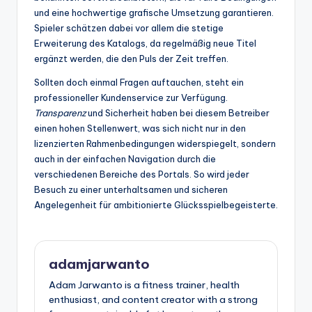
und eine hochwertige grafische Umsetzung garantieren.
Spieler schätzen dabei vor allem die stetige
Erweiterung des Katalogs, da regelmäßig neue Titel
ergänzt werden, die den Puls der Zeit treffen.
Sollten doch einmal Fragen auftauchen, steht ein
professioneller Kundenservice zur Verfügung.
Transparenz
und Sicherheit haben bei diesem Betreiber
einen hohen Stellenwert, was sich nicht nur in den
lizenzierten Rahmenbedingungen widerspiegelt, sondern
auch in der einfachen Navigation durch die
verschiedenen Bereiche des Portals. So wird jeder
Besuch zu einer unterhaltsamen und sicheren
Angelegenheit für ambitionierte Glücksspielbegeisterte.
adamjarwanto
Adam Jarwanto is a fitness trainer, health
enthusiast, and content creator with a strong